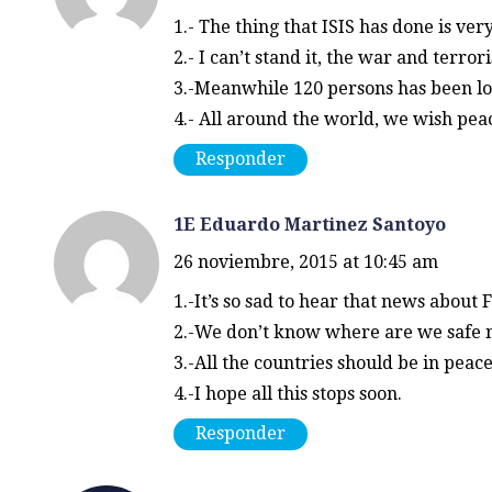
1.- The thing that ISIS has done is very
2.- I can’t stand it, the war and terro
3.-Meanwhile 120 persons has been los
4.- All around the world, we wish pea
Responder
1E Eduardo Martinez Santoyo
26 noviembre, 2015 at 10:45 am
1.-It’s so sad to hear that news about 
2.-We don’t know where are we safe 
3.-All the countries should be in peac
4.-I hope all this stops soon.
Responder