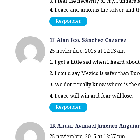
3. I feel the necessity of cry, i unders
4. Peace and union is the solver and 
Responder
1E Alan Fco. Sánchez Cazarez
25 noviembre, 2015 at 12:13 am
1. I got a little sad when I heard about
2. I could say Mexico is safer than Euro
3. We don’t really know where is the sa
4. Peace will win and fear will lose.
Responder
1K Anuar Avimael Jiménez Anguia
25 noviembre, 2015 at 12:57 pm