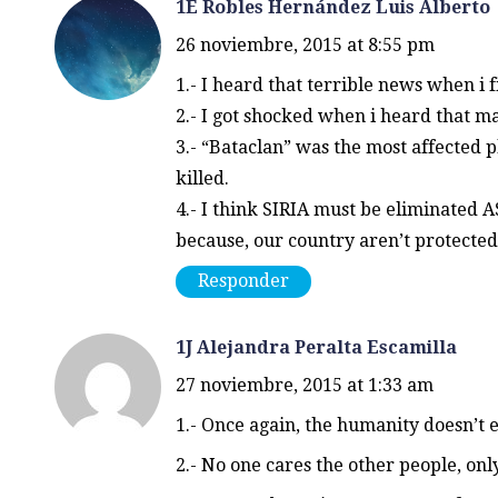
1E Robles Hernández Luis Alberto
26 noviembre, 2015 at 8:55 pm
1.- I heard that terrible news when i f
2.- I got shocked when i heard that m
3.- “Bataclan” was the most affected 
killed.
4.- I think SIRIA must be eliminated 
because, our country aren’t protected 
Responder
1J Alejandra Peralta Escamilla
27 noviembre, 2015 at 1:33 am
1.- Once again, the humanity doesn’t e
2.- No one cares the other people, onl