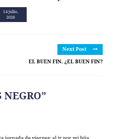
14 julio,
13 julio,
2026
2026
Next Post
EL BUEN FIN. ¿EL BUEN FIN?
S NEGRO
”
ta jornada de viernes; al ir por mi hija