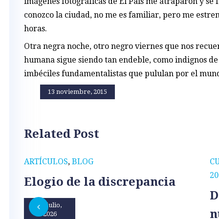
imágenes fotográficas de El País me atraparon y se
conozco la ciudad, no me es familiar, pero me estre
horas.
Otra negra noche, otro negro viernes que nos recuer
humana sigue siendo tan endeble, como indignos de
imbéciles fundamentalistas que pululan por el mun
13 noviembre, 2015
Related Post
ARTÍCULOS
,
BLOG
C
20
Elogio de la discrepancia
D
31 julio,
n
2026