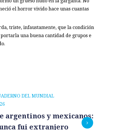
 formó un grueso nudo en la garganta. No
meció el horror vivido hace unas cuantas
da, triste, infaustamente, que la condición
 portarla una buena cantidad de grupos e
do.
UADERNO DEL MUNDIAL
CUADERNO
26
2026
e argentinos y mexicanos:
México
unca fui extranjero
por un