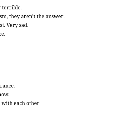
 terrible.
rism, they aren’t the answer.
t. Very sad.
ce.
France.
now.
e with each other.