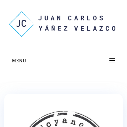
Skip
to
content
Sitio web personal test
JUAN CARLOS YÁÑEZ
VELAZCO
MENU